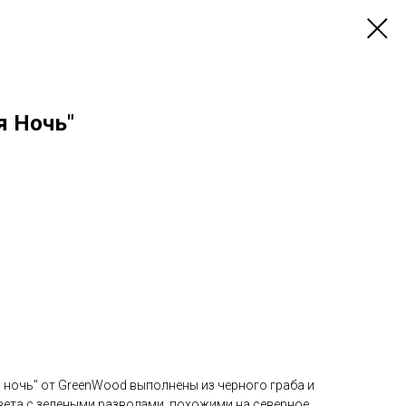
я Ночь"
 ночь" от GreenWood выполнены из черного граба и
ета с зелеными разводами, похожими на северное