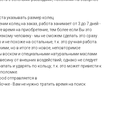
та указывать размер колец.
нии колец на заказ, работа занимает от 3 до 7 дней -
 время на приобретение, тем более если Вы это
изкому человеку - мы не сможем сделать это сразу.
и не похоже на остальные, т.к. это ручная работа.
жими, но в итоге это новое, неповторимое
ты воском и специальными натуральными маслами
евесину от внешних воздействий, однако не следует
апать и ударять по кольцу, т.к. это может привести к
 поломке.
ood отправляется в
чке - Вам не нужно тратить время на поиск