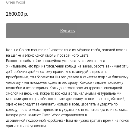
Green Wood
2600,00
р.
Купить
Кольцо Golden mountains" изготовлено из чёрного граба, золотой потали
на щепке и эпоксидной смолы прозрачного цвета.
Важно: не забывайте пожалуйста указывать размер кольца.
Учитывайте, что при изготовлении кольца на заказ, работа занимает от 3
до 7 рабочих дней - поэтому правильно планируйте время на
приобретение, тем более если Вы это делаете в качестве подарка близкому
человеку - мы не сможем сделать это сразу. Каждое изделие по своему
волшебно и неповторимо. Кольцо изготовлено из дерева с ювелирной
смолой на вершине, покрыто воском и специальными натуральными
маслами для того, чтобы сохранить древесину от внешних воздействий,
однако не следует замачивать кольцо в воде, царапать и ударять по
кольцу, т.к. это может привести к ухудшению внешнего вида или поломке.
Каждое украшение от Green Wood отправляется в
деревянной подарочной коробочке - Вам не нужно тратить время на поиск
оригинальной упаковки.