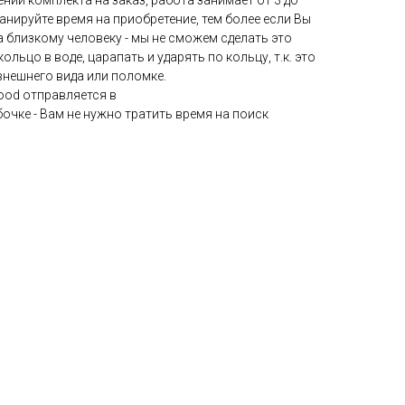
нии комплекта на заказ, работа занимает от 3 до
анируйте время на приобретение, тем более если Вы
а близкому человеку - мы не сможем сделать это
ольцо в воде, царапать и ударять по кольцу, т.к. это
внешнего вида или поломке.
ood отправляется в
чке - Вам не нужно тратить время на поиск